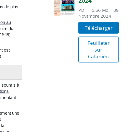
2024
ns de plus
PDF
| 5,66 Mo
| 08
Novembre 2024
ion au
Télécharger
uire du
 1949)
Feuilleter
sur
nt est
Calaméo
)
on soumis à
tions
n montant
ogement une
s
 la
prises
.