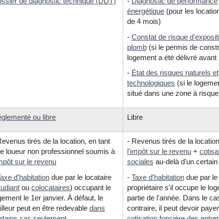
ssier de diagnostic technique (DDT)
-
Diagnostic de performance
énergétique
(pour les locatio
de 4 mois)
-
Constat de risque d'exposit
plomb
(si le permis de constr
logement a été délivré avant
-
État des risques naturels et
technologiques
(si le logeme
situé dans une zone à risque
glementé ou libre
Libre
Revenus tirés de la location, en tant
- Revenus tirés de la locati
e loueur non professionnel soumis à
l'impôt sur le revenu
+
cotisa
impôt sur le revenu
sociales
au-delà d'un certai
axe d'habitation
due par le locataire
-
Taxe d'habitation
due par le
tudiant
ou
colocataires
) occupant le
propriétaire s'il occupe le l
gement le 1
er
janvier. À défaut, le
partie de l'année. Dans le ca
illeur peut en être redevable
dans
contraire, il peut devoir payer
rtains cas seulement
.
cotisation foncière des entre