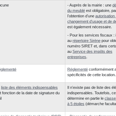
ucune
- Auprès de la mairie : une
dé
du meublé
est obligatoire, pa
l'obtention d'une
autorisation
changement d'usage et de de
est également nécessaire.
- Pour les services fiscaux : 
au
répertoire Sirène
pour obt
numéro SIRET et, dans certa
au
Service des impôts des
entreprises
.
glementé
Réglementé
conformément 
spécificités de cette location.
a
liste des éléments indispensables
Il n'existe pas de liste des é
t fonction de la date de signature du
indispensables. Toutefois, ce
il
détermine en partie le
classe
à 5 étoiles
(démarche facultat