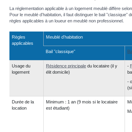
La réglementation applicable à un logement meublé diffère selon 
Pour le meublé d'habitation, il faut distinguer le bail "classique" 
règles applicables à un loueur en meublé non professionnel.
Règles
Meublé d'habitation
applicables
Bail "classique"
Ba
Usage du
Résidence principale
du locataire (il y
-
R
logement
élit domicile)
ba
- 
(s
Durée de la
Minimum : 1 an (9 mois si le locataire
Mi
location
est étudiant)
Ma