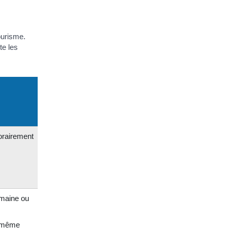
ourisme.
te les
porairement
emaine ou
a même