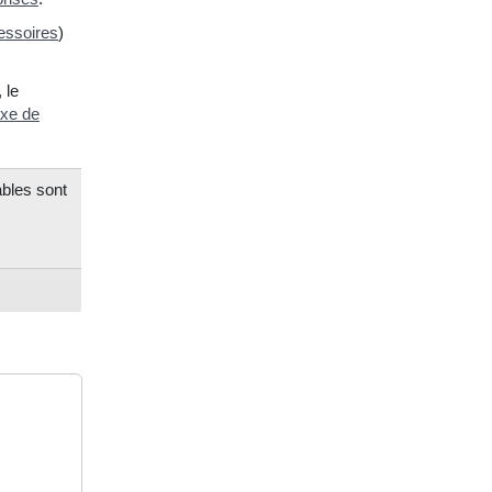
essoires
)
 le
axe de
ables sont