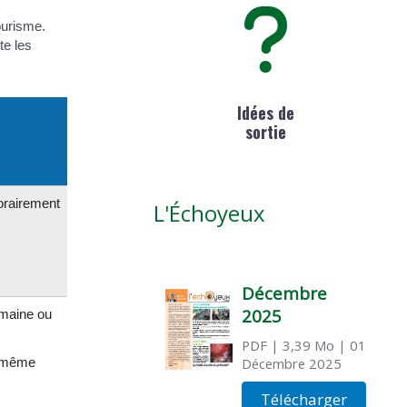
ourisme.
te les
Idées de
sortie
porairement
L'Échoyeux
Décembre
2025
emaine ou
PDF
| 3,39 Mo
| 01
a même
Décembre 2025
Télécharger