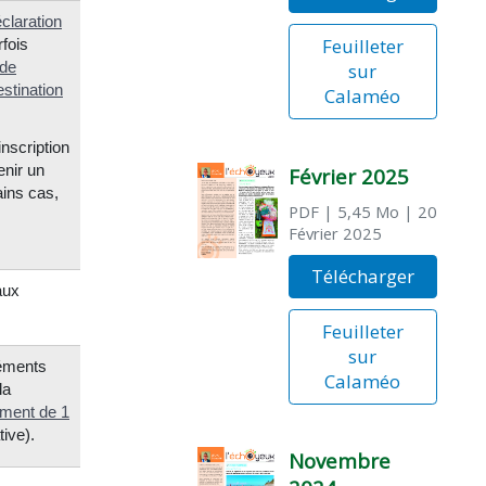
claration
Feuilleter
rfois
 de
sur
stination
Calaméo
inscription
enir un
Février 2025
ins cas,
PDF
| 5,45 Mo
| 20
Février 2025
Télécharger
aux
Feuilleter
sur
léments
Calaméo
la
ment de 1
ive).
Novembre