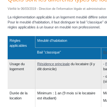
Vérifié le 06/03/2019 - Direction de l'information légale et administrative
La réglementation applicable à un logement meublé diffère selon 
Pour le meublé d'habitation, il faut distinguer le bail "classique" 
règles applicables à un loueur en meublé non professionnel.
Règles
Meublé d'habitation
applicables
Bail "classique"
Ba
Usage du
Résidence principale
du locataire (il y
-
R
logement
élit domicile)
ba
- 
(s
Durée de la
Minimum : 1 an (9 mois si le locataire
Mi
location
est étudiant)
Ma