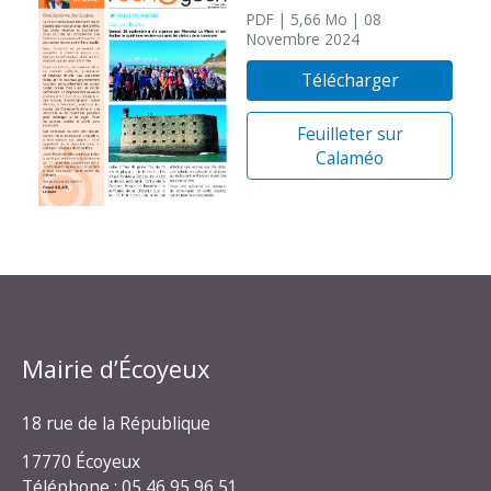
PDF
| 5,66 Mo
| 08
Novembre 2024
Télécharger
Feuilleter sur
Calaméo
Mairie d’Écoyeux
18 rue de la République
17770 Écoyeux
Téléphone : 05 46 95 96 51