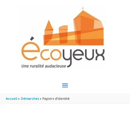
Aller au contenu
Aller au pied de page
MENU
PRINCIPAL
Accueil
Démarches
Papiers d’identité