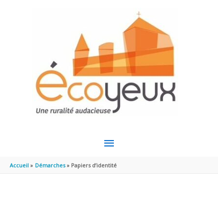
Aller au contenu
Aller au pied de page
MENU
PRINCIPAL
Accueil
Démarches
Papiers d’identité