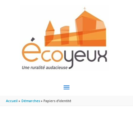
Aller au contenu
Aller au pied de page
MENU
PRINCIPAL
Accueil
Démarches
Papiers d’identité