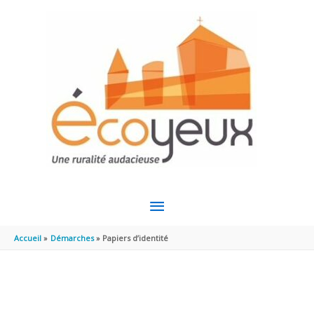
Aller au contenu
Aller au pied de page
MENU
PRINCIPAL
Accueil
Démarches
Papiers d’identité