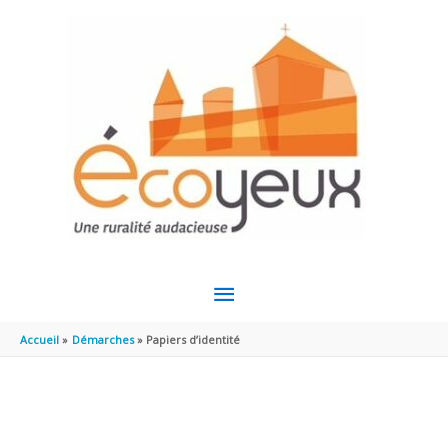
Aller au contenu
Aller au pied de page
MENU
PRINCIPAL
Accueil
Démarches
Papiers d’identité