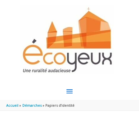
Aller au contenu
Aller au pied de page
MENU
PRINCIPAL
Accueil
Démarches
Papiers d’identité