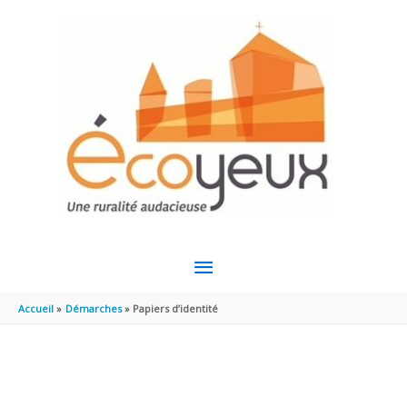
Aller au contenu
Aller au pied de page
MENU
PRINCIPAL
Accueil
Démarches
Papiers d’identité