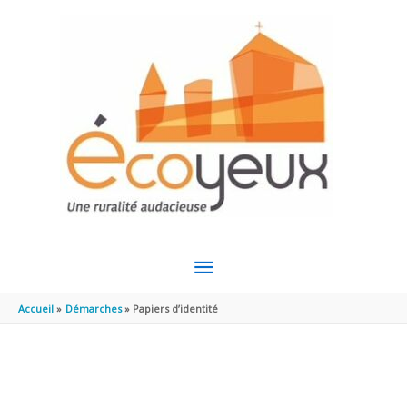
Aller au contenu
Aller au pied de page
MENU
PRINCIPAL
Accueil
Démarches
Papiers d’identité