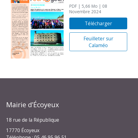
PDF
| 5,66 Mo
| 08
Novembre 2024
Télécharger
Feuilleter sur
Calaméo
Mairie d’Écoyeux
18 rue de la République
17770 Écoyeux
Téléphone : 05 46 95 96 51