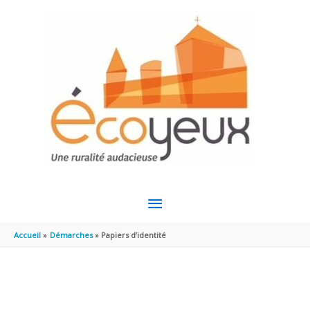
Aller au contenu
Aller au pied de page
MENU
PRINCIPAL
Accueil
Démarches
Papiers d’identité