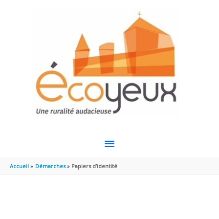
Aller au contenu
Aller au pied de page
MENU
PRINCIPAL
Accueil
Démarches
Papiers d’identité