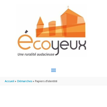
Aller au contenu
Aller au pied de page
MENU
PRINCIPAL
Accueil
Démarches
Papiers d’identité