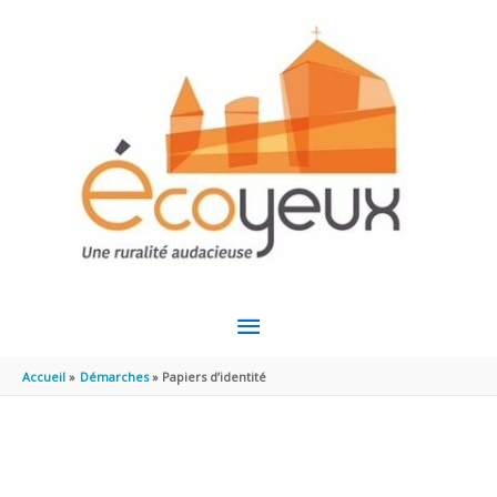
Aller au contenu
Aller au pied de page
MENU
PRINCIPAL
Accueil
Démarches
Papiers d’identité