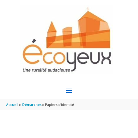
Aller au contenu
Aller au pied de page
MENU
PRINCIPAL
Accueil
Démarches
Papiers d’identité