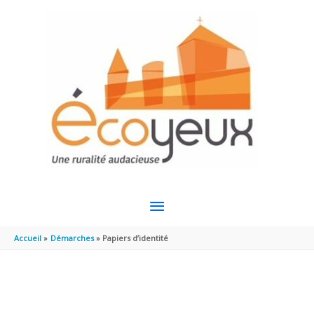
Aller au contenu
Aller au pied de page
MENU
PRINCIPAL
Accueil
Démarches
Papiers d’identité