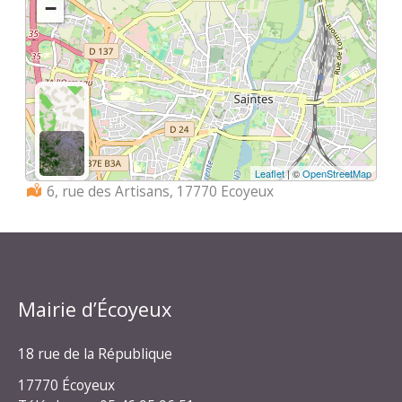
−
Leaflet
| ©
OpenStreetMap
Localisation :
6, rue des Artisans, 17770 Ecoyeux
Mairie d’Écoyeux
18 rue de la République
17770 Écoyeux