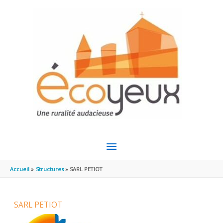
Aller au contenu
Aller au pied de page
MENU
PRINCIPAL
Accueil
Structures
SARL PETIOT
SARL PETIOT