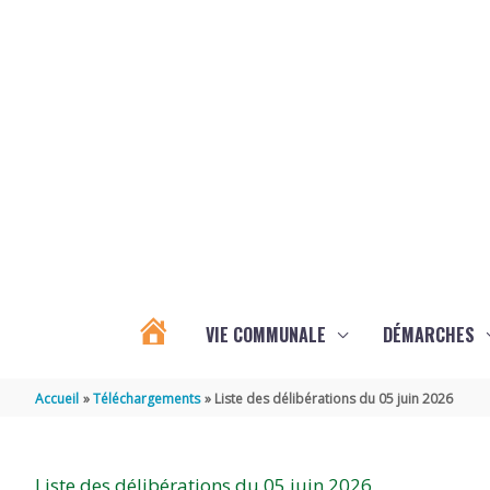
Aller au contenu
Aller au pied de page
VIE COMMUNALE
DÉMARCHES
ACTUALITÉS
Accueil
Téléchargements
Liste des délibérations du 05 juin 2026
D’ÉCOYEUX
Liste des délibérations du 05 juin 2026