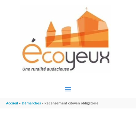
Aller au contenu
Aller au pied de page
MENU
PRINCIPAL
Accueil
Démarches
Recensement citoyen obligatoire