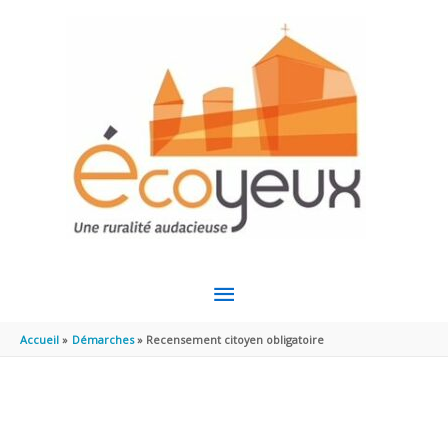
Aller au contenu
Aller au pied de page
MENU
PRINCIPAL
Accueil
Démarches
Recensement citoyen obligatoire