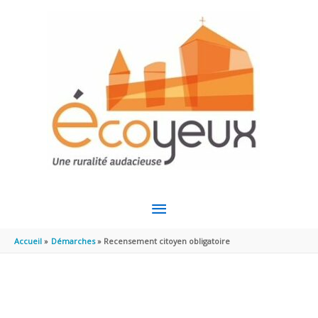
Aller au contenu
Aller au pied de page
MENU
PRINCIPAL
Accueil
Démarches
Recensement citoyen obligatoire