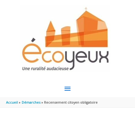
Aller au contenu
Aller au pied de page
MENU
PRINCIPAL
Accueil
Démarches
Recensement citoyen obligatoire