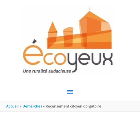
Aller au contenu
Aller au pied de page
MENU
PRINCIPAL
Accueil
Démarches
Recensement citoyen obligatoire