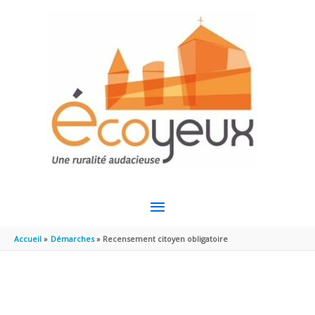
Aller au contenu
Aller au pied de page
MENU
PRINCIPAL
Accueil
Démarches
Recensement citoyen obligatoire