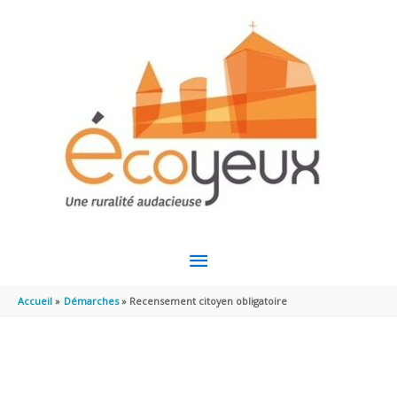
Aller au contenu
Aller au pied de page
MENU
PRINCIPAL
Accueil
Démarches
Recensement citoyen obligatoire