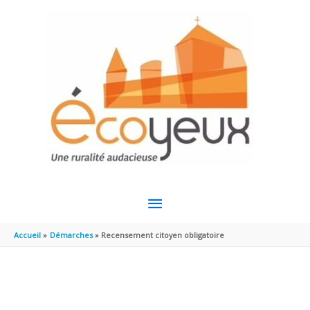
Aller au contenu
Aller au pied de page
MENU
PRINCIPAL
Accueil
Démarches
Recensement citoyen obligatoire