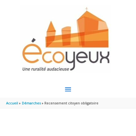
Aller au contenu
Aller au pied de page
MENU
PRINCIPAL
Accueil
Démarches
Recensement citoyen obligatoire