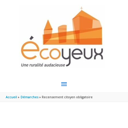
Aller au contenu
Aller au pied de page
MENU
PRINCIPAL
Accueil
Démarches
Recensement citoyen obligatoire