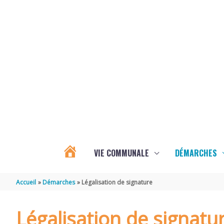
Aller au contenu
Aller au pied de page
VIE COMMUNALE
DÉMARCHES
ACTUALITÉS
Accueil
Démarches
Légalisation de signature
D’ÉCOYEUX
Légalisation de signatu