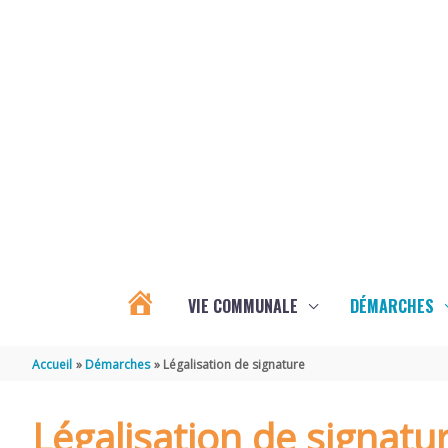
Aller au contenu
Aller au pied de page
VIE COMMUNALE
DÉMARCHES
ACTUALITÉS
Accueil
Démarches
Légalisation de signature
D’ÉCOYEUX
Légalisation de signatu