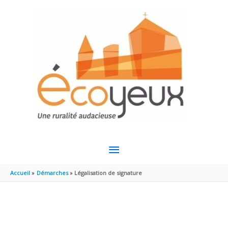
Aller au contenu
Aller au pied de page
MENU
PRINCIPAL
Accueil
Démarches
Légalisation de signature