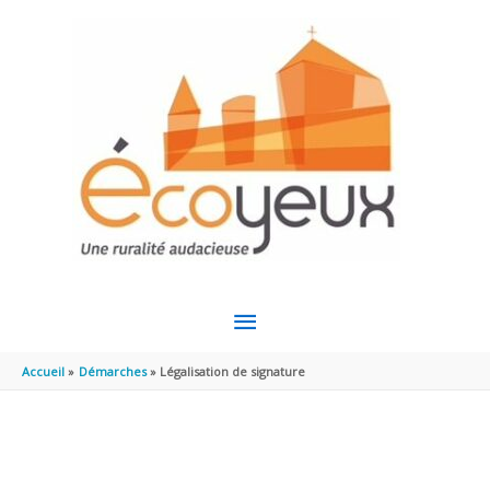
Aller au contenu
Aller au pied de page
MENU
PRINCIPAL
Accueil
Démarches
Légalisation de signature