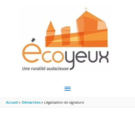
Aller au contenu
Aller au pied de page
MENU
PRINCIPAL
Accueil
Démarches
Légalisation de signature