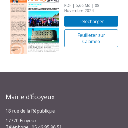
PDF
| 5,66 Mo
| 08
Novembre 2024
Télécharger
Feuilleter sur
Calaméo
Mairie d’Écoyeux
18 rue de la République
17770 Écoyeux
Téléphone : 05 46 95 96 51