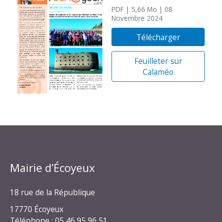
PDF
| 5,66 Mo
| 08
Novembre 2024
Télécharger
Feuilleter sur
Calaméo
Mairie d’Écoyeux
18 rue de la République
17770 Écoyeux
Téléphone : 05 46 95 96 51