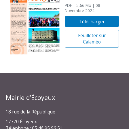
PDF
| 5,66 Mo
| 08
Novembre 2024
Télécharger
Feuilleter sur
Calaméo
Mairie d’Écoyeux
18 rue de la République
17770 Écoyeux
Téléphone : 05 46 95 96 51