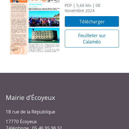
PDF
| 5,66 Mo
| 08
Novembre 2024
Télécharger
Feuilleter sur
Calaméo
Mairie d’Écoyeux
18 rue de la République
17770 Écoyeux
Téléphone : 05 46 95 96 51