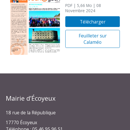
PDF
| 5,66 Mo
| 08
Novembre 2024
Télécharger
Feuilleter sur
Calaméo
Mairie d’Écoyeux
18 rue de la République
17770 Écoyeux
Téléphone : 05 46 95 96 51