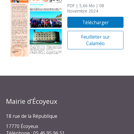
PDF
| 5,66 Mo
| 08
Novembre 2024
Télécharger
Feuilleter sur
Calaméo
Mairie d’Écoyeux
18 rue de la République
17770 Écoyeux
Téléphone : 05 46 95 96 51