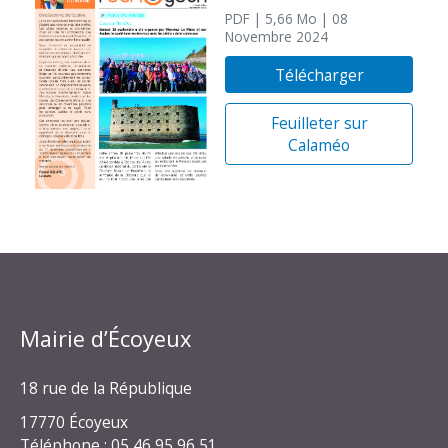
PDF
| 5,66 Mo
| 08
Novembre 2024
Télécharger
Feuilleter sur
Calaméo
Mairie d’Écoyeux
18 rue de la République
17770 Écoyeux
Téléphone : 05 46 95 96 51