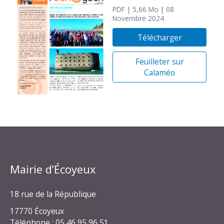
PDF
| 5,66 Mo
| 08
Novembre 2024
Télécharger
Feuilleter sur
Calaméo
Mairie d’Écoyeux
18 rue de la République
17770 Écoyeux
Téléphone : 05 46 95 96 51