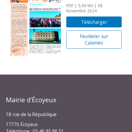
PDF
| 5,66 Mo
| 08
Novembre 2024
Télécharger
Feuilleter sur
Calaméo
Mairie d’Écoyeux
18 rue de la République
17770 Écoyeux
Téléphone : 05 46 95 96 51