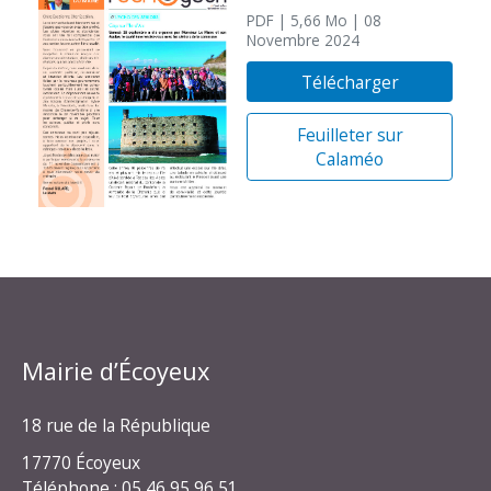
PDF
| 5,66 Mo
| 08
Novembre 2024
Télécharger
Feuilleter sur
Calaméo
Mairie d’Écoyeux
18 rue de la République
17770 Écoyeux
Téléphone : 05 46 95 96 51