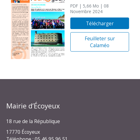
PDF
| 5,66 Mo
| 08
Novembre 2024
Télécharger
Feuilleter sur
Calaméo
Mairie d’Écoyeux
18 rue de la République
17770 Écoyeux
Téléphone : 05 46 95 96 51