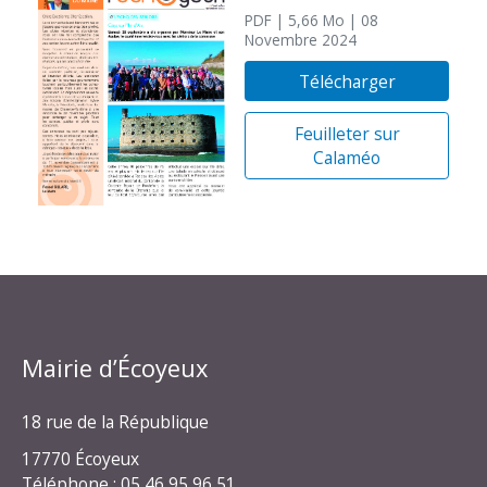
PDF
| 5,66 Mo
| 08
Novembre 2024
Télécharger
Feuilleter sur
Calaméo
Mairie d’Écoyeux
18 rue de la République
17770 Écoyeux
Téléphone : 05 46 95 96 51