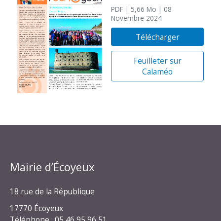
PDF
| 5,66 Mo
| 08
Novembre 2024
Télécharger
Feuilleter sur
Calaméo
Mairie d’Écoyeux
18 rue de la République
17770 Écoyeux
Téléphone : 05 46 95 96 51