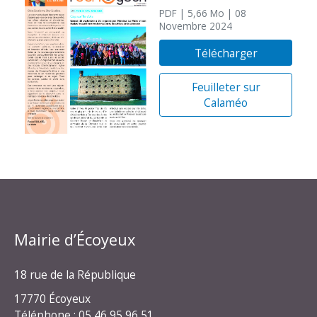
PDF
| 5,66 Mo
| 08
Novembre 2024
Télécharger
Feuilleter sur
Calaméo
Mairie d’Écoyeux
18 rue de la République
17770 Écoyeux
Téléphone : 05 46 95 96 51