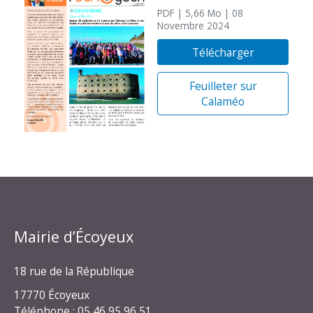
PDF
| 5,66 Mo
| 08
Novembre 2024
Télécharger
Feuilleter sur
Calaméo
Mairie d’Écoyeux
18 rue de la République
17770 Écoyeux
Téléphone : 05 46 95 96 51