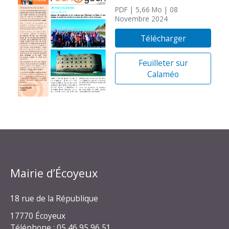
PDF
| 5,66 Mo
| 08
Novembre 2024
Télécharger
Feuilleter sur
Calaméo
Mairie d’Écoyeux
18 rue de la République
17770 Écoyeux
Téléphone : 05 46 95 96 51