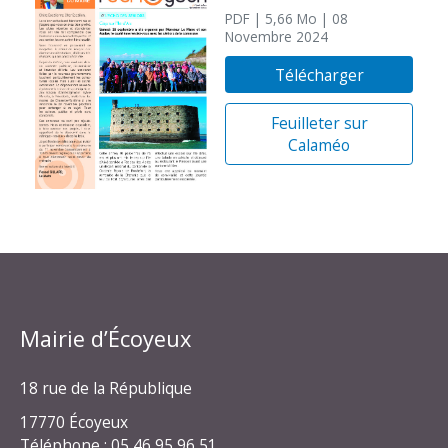
PDF
| 5,66 Mo
| 08
Novembre 2024
Télécharger
Feuilleter sur
Calaméo
Mairie d’Écoyeux
18 rue de la République
17770 Écoyeux
Téléphone : 05 46 95 96 51