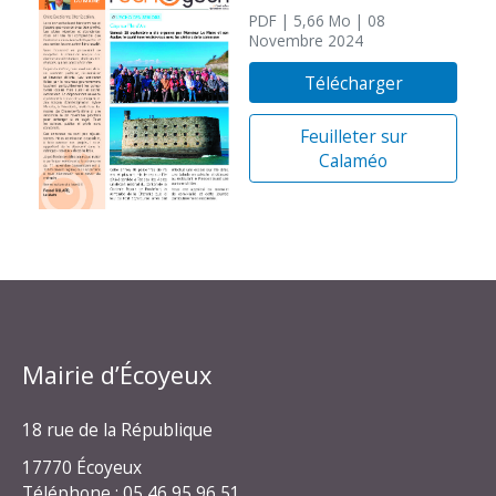
PDF
| 5,66 Mo
| 08
Novembre 2024
Télécharger
Feuilleter sur
Calaméo
Mairie d’Écoyeux
18 rue de la République
17770 Écoyeux
Téléphone : 05 46 95 96 51